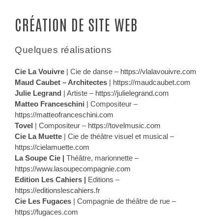
CRÉATION DE SITE WEB
Quelques réalisations
Cie La Vouivre
| Cie de danse –
https://vlalavouivre.com
Maud Caubet – Architectes
|
https://maudcaubet.com
Julie Legrand
| Artiste –
https://julielegrand.com
Matteo Franceschini
| Compositeur –
https://matteofranceschini.com
Tovel
| Compositeur –
https://tovelmusic.com
Cie La Muette
| Cie de théâtre visuel et musical –
https://cielamuette.com
La Soupe Cie |
Théâtre, marionnette –
https://www.lasoupecompagnie.com
Edition Les Cahiers |
Editions –
https://editionslescahiers.fr
Cie Les Fugaces
| Compagnie de théâtre de rue –
https://fugaces.com