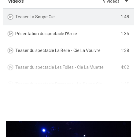
Vidéos
9 Vidéos
1:48
Teaser La Soupe Cie
1:35
Pésentation du spectacle l'Amie
1:38
Teaser du spectacle La Belle - Cie La Vouivre
4:02
Teaser du spectacle Les Folles - Cie La Muette
1:45
Teaser du spectacle Romance - La Soupe Cie
1:38
Teaser du spectacle La Ronde - Cie Les Fugaces
1:38
Teaser du spectacle Vivants - Cie Les Fugaces
1:38
Voeux 2024 - Cie Les Fugaces